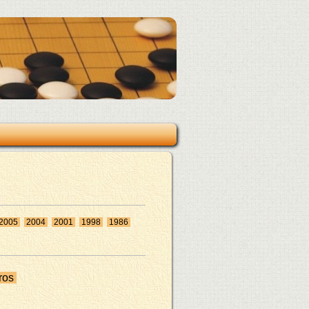
2005
2004
2001
1998
1986
ros