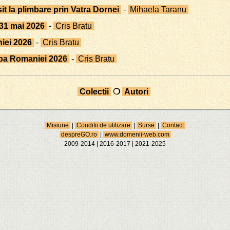
sit la plimbare prin Vatra Dornei
-
Mihaela Taranu
-31 mai 2026
-
Cris Bratu
iei 2026
-
Cris Bratu
upa Romaniei 2026
-
Cris Bratu
Colectii
❍
Autori
Misiune
|
Conditii de utilizare
|
Surse
|
Contact
despreGO.ro
|
www.domenii-web.com
2009-2014 | 2016-2017 | 2021-2025