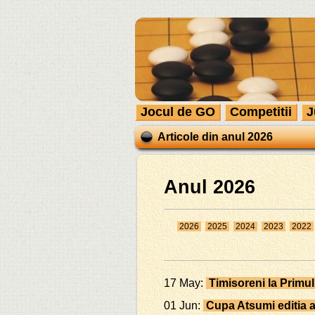
Jocul de GO
Competitii
J
Articole din anul 2026
Anul 2026
2026
2025
2024
2023
2022
17 May:
Timisoreni la Primul
01 Jun:
Cupa Atsumi editia a 